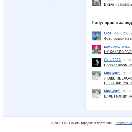
В связи с пмэф-
Популярные за не
Olgs
04.08.2026 
Фото вещей из ки
комсомолочка
НУ КАКАЯ КРАСОТ
Лана2212
31.07
Сбор заказов. Ve
Мил@н@
31.07
ЛЮШЕ!!!!БЕЛО
НОВИНКИ,РАСП
Мил@н@
01.08
ЕЛЛЕТТО!!!ДИК
© 2026 ООО «Сеть городских порталов» ·
Реклама н