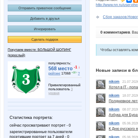
http://www.nn.ru/user.
Отправить приватное сообщение
Сбор заказов.Новог
Добавить в друзья
Игнорировать
0 комментариев
. Ва
Сделать подарок
Покупаем вместе: БОЛЬШОЙ ШОПИНГ
Чтобы оставлять ко
(взрослый)
популярность:
-1 ↓
568 место
Новые записи в бл
+10 ↑
рейтинг
17068
?
nikom
21.07.202
Привилегированный
Хотел в IT - поп
пользователь
3
уровня
nikom
18.07.202
Полдневное лет
nikom
08.07.202
Азбука для Бура
Статистика портрета:
nikom
05.06.202
сейчас просматривают портрет - 0
К Дню русского 
зарегистрированные пользователи
посетившие портрет за 7 дней - 0
nikom
05.06.202