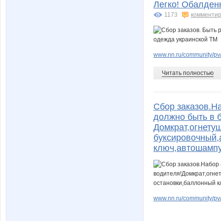
arovana52
arven*
Легко! Обалден
1173
комментир
foxyblonde
ggc2
www.nn.ru/community/pv/m
Читать полностью
irinka-maksim
irish
Сбор заказов.Н
должно быть в 
Домкрат,огнету
karasega
karina1
буксировочный,
ключ,автошампу
lana2066
ldinka9
www.nn.ru/community/p
lisenok-18
lizaveta