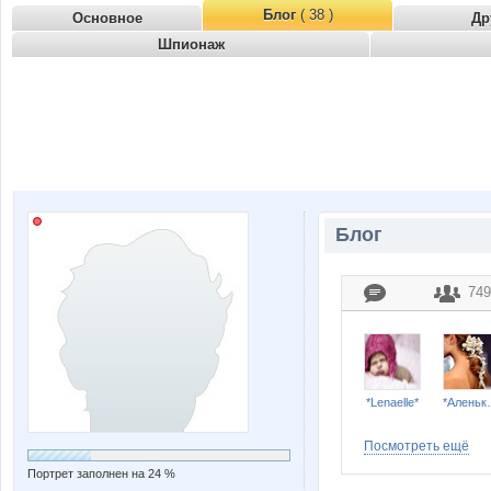
Блог
( 38 )
Основное
Др
Шпионаж
Блог
749
*Lenaelle*
*Алень
Посмотреть ещё
Портрет заполнен на 24 %