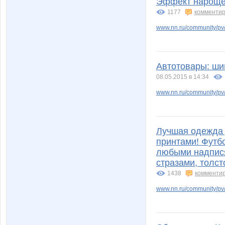
Эффект нарощен
1177
комментир
www.nn.ru/community/pv
yana1401
yoda
Автотовары: ши
08.05.2015 в 14:34
крымская
мама
www.nn.ru/community/pv
Лучшая одежда 
олюся
тётяМот
принтами! Футб
любыми надпися
стразами, толст
1438
комменти
Аникс
Анна7
www.nn.ru/community/pv
ГетцЮля
ГЕРА*