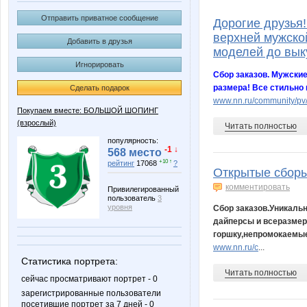
Arzamasova
Aspid7
Отправить приватное сообщение
Дорогие друзья
верхней мужско
Добавить в друзья
моделей до вык
Игнорировать
Dimetra
Dozire
Сбор заказов. Мужские
размера! Все стильно 
Сделать подарок
www.nn.ru/community/pv
Покупаем вместе: БОЛЬШОЙ ШОПИНГ
(взрослый)
Читать полностью
Iguana82
Irina197
популярность:
-1 ↓
568 место
+10 ↑
рейтинг
17068
?
Открытые сборы
комментировать
Katty189
Katusik
Привилегированный
пользователь
3
уровня
Сбор заказов.Уникаль
дайперсы и всеразмер
горшку,непромокаемые 
www.nn.ru/c
...
MIKMIK
MIL
Статистика портрета:
Читать полностью
сейчас просматривают портрет - 0
зарегистрированные пользователи
посетившие портрет за 7 дней - 0