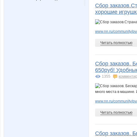
Mary5
Mila79
Сбор заказов.Ст
хорошие игрушк
Neit
OD
www.nn.ru/community/pv/
Читать полностью
Schikanova
Sha
Сбор заказов. Б
650руб! Удобны
1355
комменти
SveSti
Tamari
www.nn.ru/community/pv
Ytka
Zelber
Читать полностью
Сбор заказов. Б