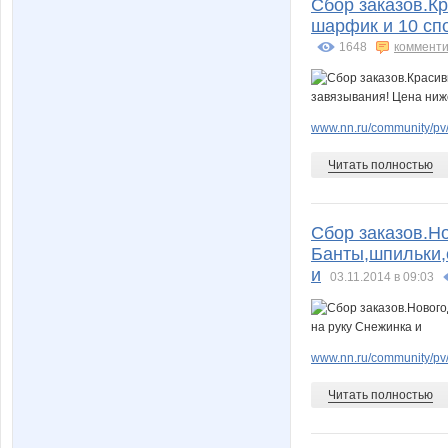
Сбор заказов.К
шарфик и 10 сп
1648
комменти
КсюшаКай
КР@Л
www.nn.ru/community/pv/
Читать полностью
Мария Фролова
Монсте
Сбор заказов.Н
Банты,шпильки,
Оксис
ОЧЕ
и
03.11.2014 в 09:03
Самапосебенишна
Сцилл
www.nn.ru/community/pv
Читать полностью
Шиповничка
Элайз