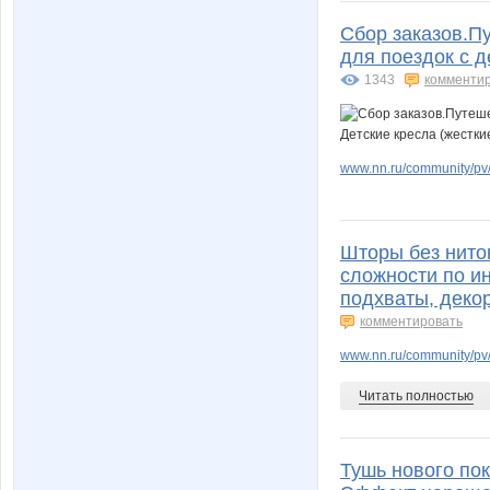
Сбор заказов.Пу
для поездок с д
1343
комменти
maryy-nka
maymul
www.nn.ru/community/pv
moonl
myakisc
Шторы без нито
сложности по и
olenka.t
olga.v
подхваты, декор
комментировать
www.nn.ru/community/pv/
smirole
so-fisa
Читать полностью
Тушь нового пок
taty6565
tusuy