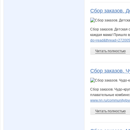
Сбор заказов. Де
maryy-nka
maymul
Сбор заказов. Детская 
каждая мама! Пришло вр
do=read&thread=272005
Читать полностью
moonl
myakisc
Сбор заказов. Ч
olenka.t
olga.v
Сбор заказов. Чудо-кру
плавательные комбинезо
www.nn.ru/community/p
smirole
so-fisa
Читать полностью
taty6565
tusuy