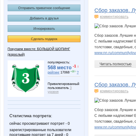
Arzamasova
Aspid7
Отправить приватное сообщение
Сбор заказов. Л
комментировать
Добавить в друзья
Игнорировать
Dimetra
Dozire
Сбор заказов. Лучшие н
Сделать подарок
С любыми надписями! Б
толстовки, свадебные, с
Покупаем вместе: БОЛЬШОЙ ШОПИНГ
www.nn.ru/community/pv/m
(взрослый)
Iguana82
Irina197
популярность:
Читать полностью
-1 ↓
568 место
+10 ↑
рейтинг
17068
?
Сбор заказов. Л
Katty189
Katusik
Привилегированный
пользователь
3
комментировать
уровня
Сбор заказов. Лучшие н
MIKMIK
MIL
Статистика портрета:
С любыми надписями! Б
толстовки, свадебные, с
сейчас просматривают портрет - 0
www.nn.ru/community/pv/m
зарегистрированные пользователи
посетившие портрет за 7 дней - 0