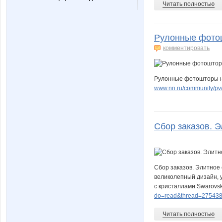
Mary5
Mila79
Читать полностью
Рулонные фотош
Neit
OD
комментировать
Рулонные фотошторы на 
www.nn.ru/community/p
Schikanova
Sha
Сбор заказов. Э
SveSti
Tamari
Сбор заказов. Элитное
великолепный дизайн, у
Ytka
Zelber
с кристаллами Swarovs
do=read&thread=275438
Читать полностью