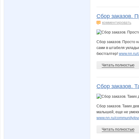
arovana52
arven*
Сбор заказов. П
комментировать
foxyblonde
ggc2
Сбор заказов. Просто 
сами в штабеля уклады
бюстгалтер!
www.nn.ru/
irinka-maksim
irish
Читать полностью
karasega
karina1
Сбор заказов. Т
Сбор заказов. Таких д
lana2066
ldinka9
малышей, еще не умеющ
www.nn.ru/community/p
Читать полностью
lisenok-18
lizaveta