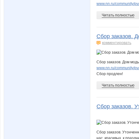
www.nn.ru/community/p
Читать полностью
КсюшаКай
КР@Л
Сбор заказов. 
комментировать
Мария Фролова
Монсте
Сбор заказов. Дом моды
www.nn.ru/community/p
Сбор продлен!
Оксис
ОЧЕ
Читать полностью
Сбор заказов. У
Самапосебенишна
Сцилл
Сбор заказов. Утонченн
Шиповничка
Элайз
нас, красивых, к праздн