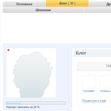
Блог
( 38 )
Основное
Др
Шпионаж
Блог
749
*Lenaelle*
*Алень
Посмотреть ещё
Портрет заполнен на 24 %